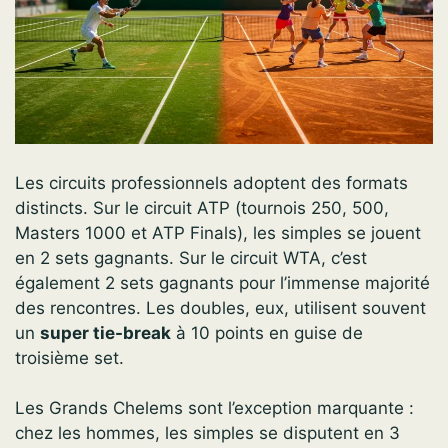
Les circuits professionnels adoptent des formats
distincts. Sur le circuit ATP (tournois 250, 500,
Masters 1000 et ATP Finals), les simples se jouent
en 2 sets gagnants. Sur le circuit WTA, c’est
également 2 sets gagnants pour l’immense majorité
des rencontres. Les doubles, eux, utilisent souvent
un
super tie-break
à 10 points en guise de
troisième set.
Les Grands Chelems sont l’exception marquante :
chez les hommes, les simples se disputent en 3