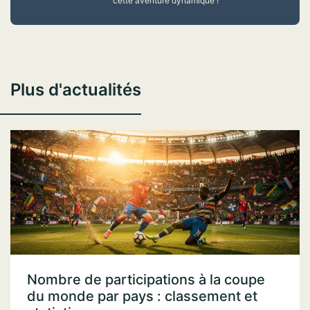
cette aventure dynamique !
Plus d'actualités
Nombre de participations à la coupe
du monde par pays : classement et