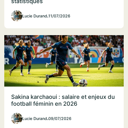
statistiques
Lucie Durand
.
11/07/2026
Sakina karchaoui : salaire et enjeux du
football féminin en 2026
Lucie Durand
.
09/07/2026