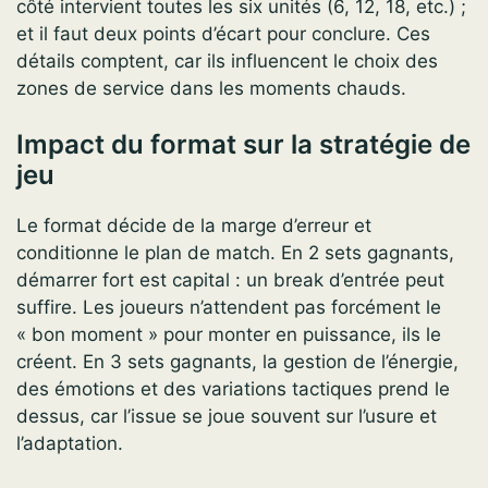
côté intervient toutes les six unités (6, 12, 18, etc.) ;
et il faut deux points d’écart pour conclure. Ces
détails comptent, car ils influencent le choix des
zones de service dans les moments chauds.
Impact du format sur la stratégie de
jeu
Le format décide de la marge d’erreur et
conditionne le plan de match. En 2 sets gagnants,
démarrer fort est capital : un break d’entrée peut
suffire. Les joueurs n’attendent pas forcément le
« bon moment » pour monter en puissance, ils le
créent. En 3 sets gagnants, la gestion de l’énergie,
des émotions et des variations tactiques prend le
dessus, car l’issue se joue souvent sur l’usure et
l’adaptation.