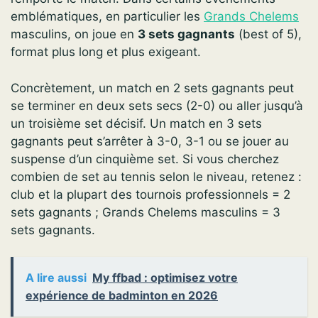
emblématiques, en particulier les
Grands Chelems
masculins, on joue en
3 sets gagnants
(best of 5),
format plus long et plus exigeant.
Concrètement, un match en 2 sets gagnants peut
se terminer en deux sets secs (2-0) ou aller jusqu’à
un troisième set décisif. Un match en 3 sets
gagnants peut s’arrêter à 3-0, 3-1 ou se jouer au
suspense d’un cinquième set. Si vous cherchez
combien de set au tennis selon le niveau, retenez :
club et la plupart des tournois professionnels = 2
sets gagnants ; Grands Chelems masculins = 3
sets gagnants.
A lire aussi
My ffbad : optimisez votre
expérience de badminton en 2026