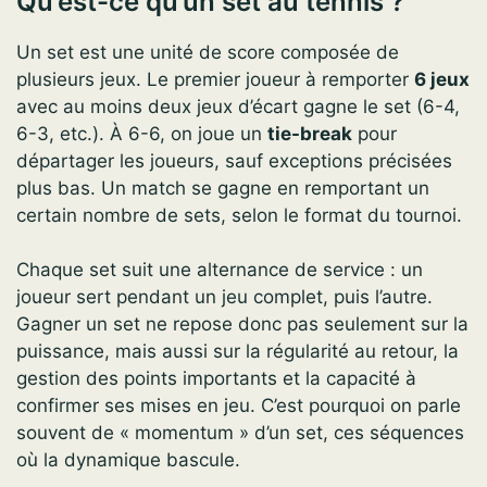
Qu’est-ce qu’un set au tennis ?
Un set est une unité de score composée de
plusieurs jeux. Le premier joueur à remporter
6 jeux
avec au moins deux jeux d’écart gagne le set (6-4,
6-3, etc.). À 6-6, on joue un
tie-break
pour
départager les joueurs, sauf exceptions précisées
plus bas. Un match se gagne en remportant un
certain nombre de sets, selon le format du tournoi.
Chaque set suit une alternance de service : un
joueur sert pendant un jeu complet, puis l’autre.
Gagner un set ne repose donc pas seulement sur la
puissance, mais aussi sur la régularité au retour, la
gestion des points importants et la capacité à
confirmer ses mises en jeu. C’est pourquoi on parle
souvent de « momentum » d’un set, ces séquences
où la dynamique bascule.