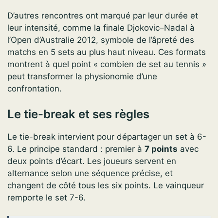
D’autres rencontres ont marqué par leur durée et
leur intensité, comme la finale Djokovic–Nadal à
l’Open d’Australie 2012, symbole de l’âpreté des
matchs en 5 sets au plus haut niveau. Ces formats
montrent à quel point « combien de set au tennis »
peut transformer la physionomie d’une
confrontation.
Le tie-break et ses règles
Le tie-break intervient pour départager un set à 6-
6. Le principe standard : premier à
7 points
avec
deux points d’écart. Les joueurs servent en
alternance selon une séquence précise, et
changent de côté tous les six points. Le vainqueur
remporte le set 7-6.