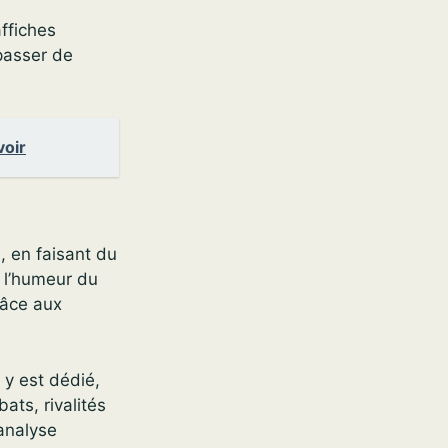
ffiches
passer de
voir
, en faisant du
é l’humeur du
râce aux
y est dédié,
bats, rivalités
’analyse