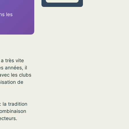
ns les
a très vite
s années, il
avec les clubs
hisation de
 la tradition
 combinaison
ecteurs.