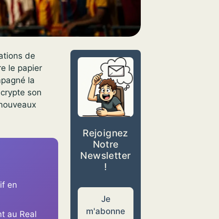
ations de
e le papier
mpagné la
écrypte son
x nouveaux
Rejoignez
Notre
Newsletter
!
if en
Je
m'abonne
nt au Real