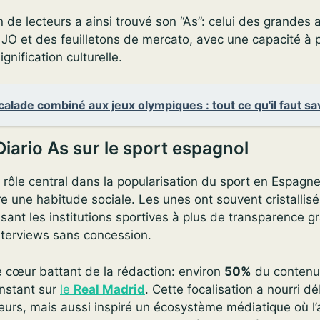
de lecteurs a ainsi trouvé son “As”: celui des grandes a
JO et des feuilletons de mercato, avec une capacité à 
gnification culturelle.
calade combiné aux jeux olympiques : tout ce qu'il faut sa
Diario As sur le sport espagnol
n rôle central dans la popularisation du sport en Espagne
 une habitude sociale. Les unes ont souvent cristallis
sant les institutions sportives à plus de transparence g
nterviews sans concession.
le cœur battant de la rédaction: environ
50%
du contenu 
nstant sur
le
Real Madrid
. Cette focalisation a nourri dé
cteurs, mais aussi inspiré un écosystème médiatique où l