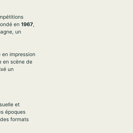
mpétitions
 Fondé en
1967
,
agne, un
lé en impression
se en scène de
ixé un
suelle et
Les époques
t des formats