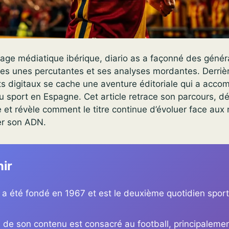
sage médiatique ibérique, diario as a façonné des génér
es unes percutantes et ses analyses mordantes. Derrièr
ts digitaux se cache une aventure éditoriale qui a acco
 sport en Espagne. Cet article retrace son parcours, d
le et révèle comment le titre continue d’évoluer face au
er son ADN.
nir
 a été fondé en 1967 et est le deuxième quotidien sport
 de son contenu est consacré au football, principaleme