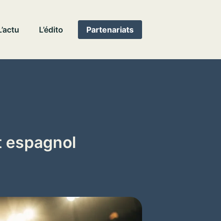
L’actu
L’édito
Partenariats
rt espagnol