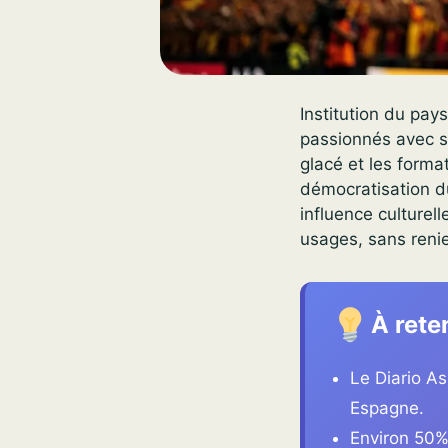
Institution du pay
passionnés avec s
glacé et les forma
démocratisation du
influence culturel
usages, sans reni
À rete
Le Diario As
Espagne.
Environ 50%