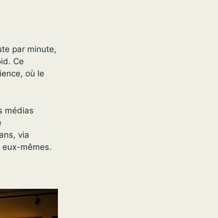
ute par minute,
oid. Ce
ence, où le
es médias
e
ans, via
bs eux-mêmes.