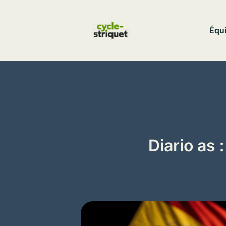
Aller
au
Équi
contenu
Diario as 