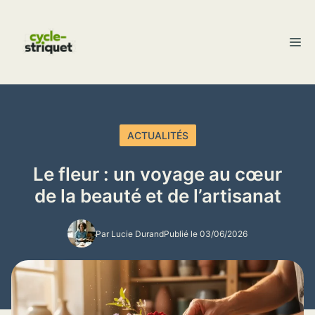
Aller
au
M
contenu
ACTUALITÉS
Le fleur : un voyage au cœur
de la beauté et de l’artisanat
Par Lucie Durand
Publié le 03/06/2026