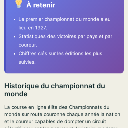
À retenir
Le premier championnat du monde a eu
lieu en 1927.
Statistiques des victoires par pays et par
coureur.
Chiffres clés sur les éditions les plus
suivies.
Historique du championnat du
monde
La course en ligne élite des Championnats du
monde sur route couronne chaque année la nation
et le coureur capables de dompter un circuit