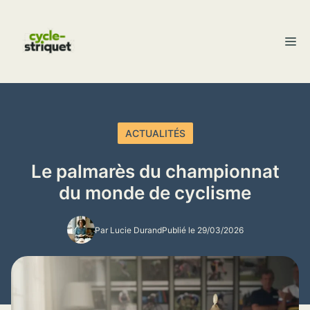
Aller
au
M
contenu
ACTUALITÉS
Le palmarès du championnat
du monde de cyclisme
Par Lucie Durand
Publié le 29/03/2026