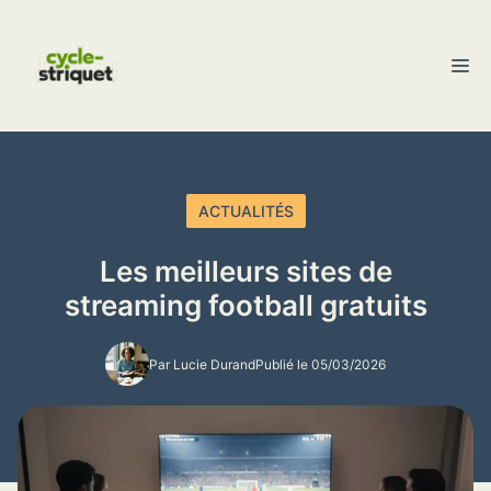
Aller
au
M
contenu
ACTUALITÉS
Les meilleurs sites de
streaming football gratuits
Par Lucie Durand
Publié le 05/03/2026