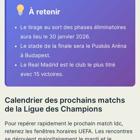
À retenir
Le tirage au sort des phases éliminatoires
aura lieu le 30 janvier 2026.
Le stade de la finale sera le Puskás Aréna
à Budapest.
Le Real Madrid est le club le plus titré
avec 15 victoires.
Calendrier des prochains matchs
de la Ligue des Champions
Pour repérer rapidement le prochain match ldc,
retenez les fenêtres horaires UEFA. Les rencontres
se déroulent majoritairement le mardi et le