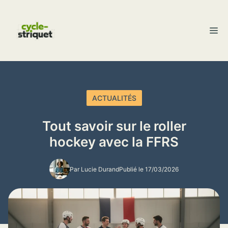
Aller
au
M
contenu
ACTUALITÉS
Tout savoir sur le roller
hockey avec la FFRS
Par Lucie Durand
Publié le 17/03/2026