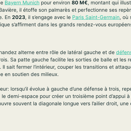
 le
Bayern Munich
pour environ
80 M€
, montant qui illus
Bavière, il étoffe son palmarès et perfectionne ses rep
e. En
2023
, il s’engage avec le
Paris Saint-Germain
, où
tique s’affirment dans les grands rendez-vous européen
e
nandez alterne entre rôle de latéral gauche et de
défen
rois. Sa patte gauche facilite les sorties de balle et les
 Il sait fermer l’intérieur, couper les transitions et attaqu
e en soutien des milieux.
eur: lorsqu’il évolue à gauche d’une défense à trois, rep
e demi-espace pour créer un troisième point d’appui à 
vre souvent la diagonale longue vers l’ailier droit, un