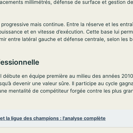
acements millimétrés, défense de surface et gestion de
progressive mais continue. Entre la réserve et les ent
n puissance et en vitesse d’exécution. Cette base lui perm
émir entre latéral gauche et défense centrale, selon les 
fessionnelle
, il débute en équipe première au milieu des années 201
usqu’à devenir une valeur sûre. Il participe au cycle gagn
une mentalité de compétiteur forgée contre les plus gra
et la ligue des champions : l'analyse complète