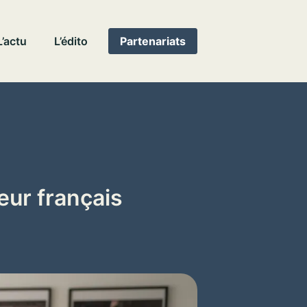
L’actu
L’édito
Partenariats
eur français