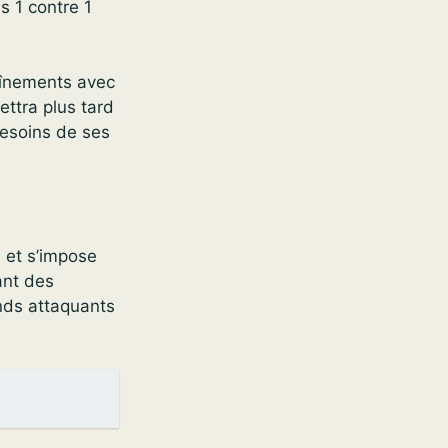
s 1 contre 1
raînements avec
ettra plus tard
besoins de ses
0 et s’impose
ant des
nds attaquants