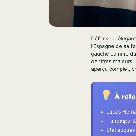
Défenseur élégant 
l’Espagne de sa fo
gauche comme dans 
de titres majeurs,
aperçu complet, ch
À rete
Lucas Herna
Il a rempor
Statistique