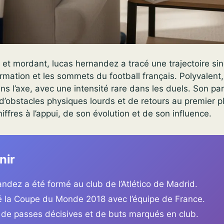
et mordant, lucas hernandez a tracé une trajectoire sin
rmation et les sommets du football français. Polyvalent, 
l’axe, avec une intensité rare dans les duels. Son parc
 d’obstacles physiques lourds et de retours au premier pl
iffres à l’appui, de son évolution et de son influence.
nir
ndez a été formé au club de l’Atlético de Madrid.
té la Coupe du Monde 2018 avec l’équipe de France.
s de passes décisives et de buts marqués en club.