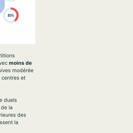
itions
avec
moins de
isives modérée
 centres et
e duels
 de la
rieures des
ssent la