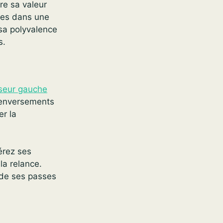
tre sa valeur
ères dans une
 sa polyvalence
s.
seur gauche
 renversements
er la
érez ses
la relance.
e de ses passes