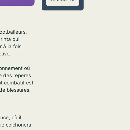
ootballeurs.
rinta qui
 à la fois
ctive.
ironnement où
ne des repères
it combatif est
 de blessures.
nce, où il
que colchonera